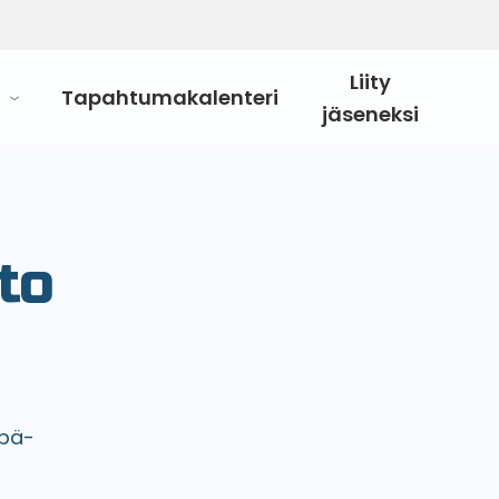
Liity
Tapahtumakalenteri
jäseneksi
to
ipä-