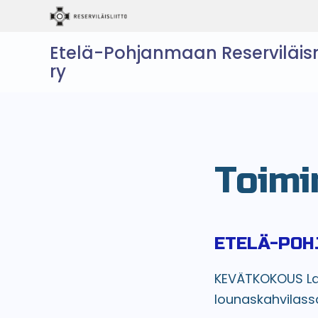
Etelä-Pohjanmaan Reserviläis
ry
Toimi
ETELÄ-POH
KEVÄTKOKOUS L
lounaskahvilas