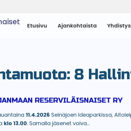
naiset
Etusivu
Ajankohtaista
Yhdistys
ntamuoto:
8 Hallin
JANMAAN RESERVILÄISNAISET RY
auantaina
11.4.2026
Seinäjoen Ideaparkissa, Aitole
sa
klo 13.00
. Samalla jäsenet voiva...