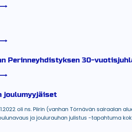
n Perinneyhdistyksen 30-vuotisjuhl
 joulumyyjäiset
1.2022 oli ns. Piirin (vanhan Törnävän sairaalan alu
oulunavaus ja joulurauhan julistus -tapahtuma kok