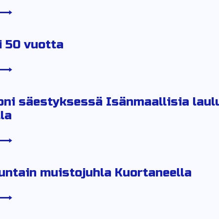
 50 vuotta
i säestyksessä Isänmaallisia lauluj
la
ntain muistojuhla Kuortaneella