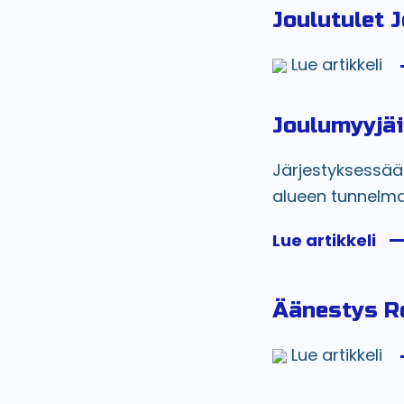
Joulutulet 
Lue artikkeli
Joulumyyjäis
Järjestyksessään
alueen tunnelmal
Lue artikkeli
Äänestys Re
Lue artikkeli