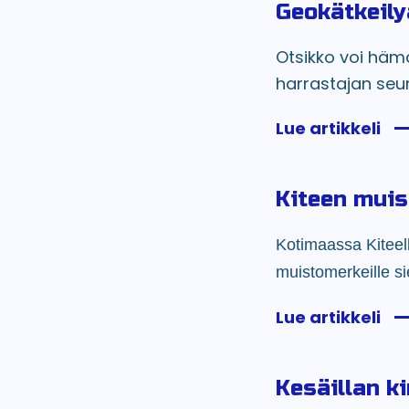
Geokätkeily
Otsikko voi hämä
harrastajan seura
Lue artikkeli
Kiteen muis
Kotimaassa Kiteel
muistomerkeille s
Lue artikkeli
Kesäillan k