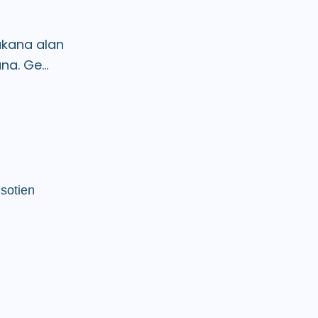
ukana alan
na. Ge...
 sotien