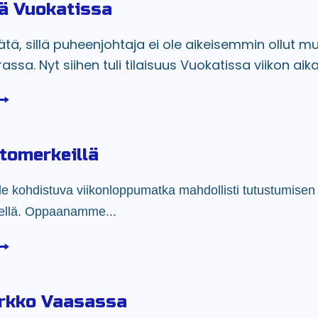
ä Vuokatissa
tä, sillä puheenjohtaja ei ole aikeisemmin ollut m
ssa. Nyt siihen tuli tilaisuus Vuokatissa viikon aika
tomerkeillä
le kohdistuva viikonloppumatka mahdollisti tutustumisen
iellä. Oppaanamme...
irkko Vaasassa