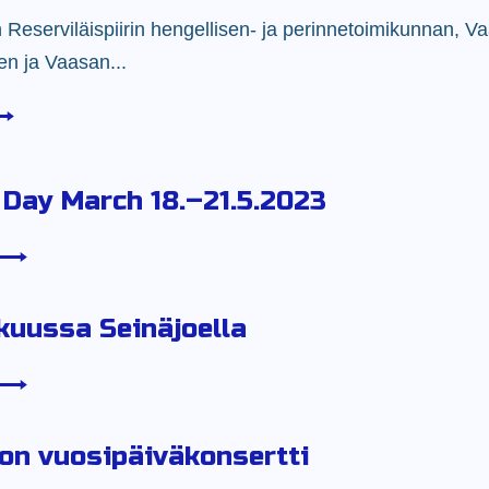
Reserviläispiirin hengellisen- ja perinnetoimikunnan, V
jen ja Vaasan...
Day March 18.–21.5.2023
kuussa Seinäjoella
on vuosipäiväkonsertti