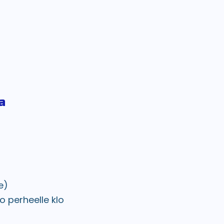
a
e)
o perheelle klo