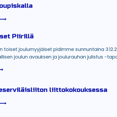
Joupiskalla
et Piirillä
 toiset joulumyyjäiset pidimme sunnuntaina 3.12.20
lisen joulun avauksen ja joulurauhan julistus -tap
serviläisliiton liittokokouksessa