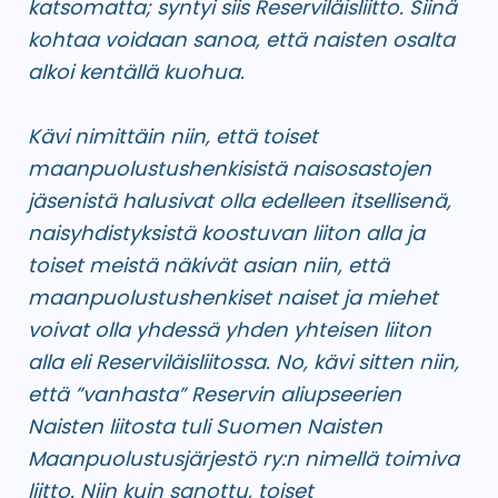
katsomatta; syntyi siis Reserviläisliitto. Siinä
kohtaa voidaan sanoa, että naisten osalta
alkoi kentällä kuohua.
Kävi nimittäin niin, että toiset
maanpuolustushenkisistä naisosastojen
jäsenistä halusivat olla edelleen itsellisenä,
naisyhdistyksistä koostuvan liiton alla ja
toiset meistä näkivät asian niin, että
maanpuolustushenkiset naiset ja miehet
voivat olla yhdessä yhden yhteisen liiton
alla eli Reserviläisliitossa. No, kävi sitten niin,
että ”vanhasta” Reservin aliupseerien
Naisten liitosta tuli Suomen Naisten
Maanpuolustusjärjestö ry:n nimellä toimiva
liitto. Niin kuin sanottu, toiset