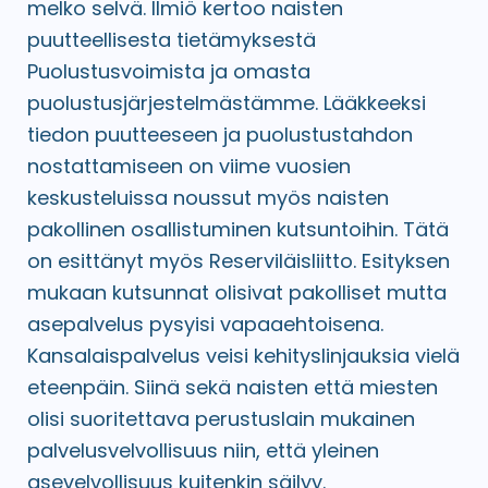
melko selvä. Ilmiö kertoo naisten
puutteellisesta tietämyksestä
Puolustusvoimista ja omasta
puolustusjärjestelmästämme. Lääkkeeksi
tiedon puutteeseen ja puolustustahdon
nostattamiseen on viime vuosien
keskusteluissa noussut myös naisten
pakollinen osallistuminen kutsuntoihin. Tätä
on esittänyt myös Reserviläisliitto. Esityksen
mukaan kutsunnat olisivat pakolliset mutta
asepalvelus pysyisi vapaaehtoisena.
Kansalaispalvelus veisi kehityslinjauksia vielä
eteenpäin. Siinä sekä naisten että miesten
olisi suoritettava perustuslain mukainen
palvelusvelvollisuus niin, että yleinen
asevelvollisuus kuitenkin säilyy.