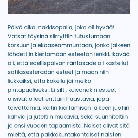
Päivä alkoi nakkisopalla, joka oli hyvää!
Vatsat täysinä siirryttiin tutustumaan
korsuun ja ekoaseammuntaan, jonka jälkeen
lähdettiin kiertämään esteetön lenkki. Ikävää
oli, että edellispäivän räntäsade oli kastellut
sotilasesteradan esteet ja maan niin
liukkaiksi, että kokeilu jäi melko
pintapuoliseksi. Ei silti, kuivanakin esteet
olisivat olleet erittäin haastavia, jopa
toivottomia. Reitin kiertämisen jälkeen juotiin
kahvia ja juteltiin mukavia, sekä suunniteltiin
jo ensi vuoden tapaamista. Naiset olivat sitä
mieltä, että paikkakuntakohtaiset naisten