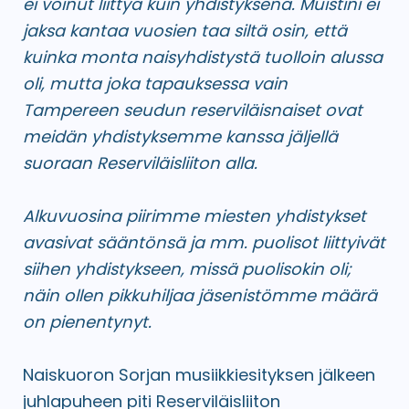
ei voinut liittyä kuin yhdistyksenä. Muistini ei
jaksa kantaa vuosien taa siltä osin, että
kuinka monta naisyhdistystä tuolloin alussa
oli, mutta joka tapauksessa vain
Tampereen seudun reserviläisnaiset ovat
meidän yhdistyksemme kanssa jäljellä
suoraan Reserviläisliiton alla.
Alkuvuosina piirimme miesten yhdistykset
avasivat sääntönsä ja mm. puolisot liittyivät
siihen yhdistykseen, missä puolisokin oli;
näin ollen pikkuhiljaa jäsenistömme määrä
on pienentynyt.
Naiskuoron Sorjan musiikkiesityksen jälkeen
juhlapuheen piti Reserviläisliiton