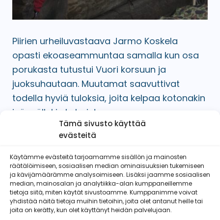
Piirien urheiluvastaava Jarmo Koskela
opasti ekoaseammuntaa samalla kun osa
porukasta tutustui Vuori korsuun ja
juoksuhautaan. Muutamat saavuttivat
todella hyviä tuloksia, joita kelpaa kotonakin
isännällekin kehaista.
Tämä sivusto käyttää
evästeitä
Käytämme evästeitä tarjoamamme sisällön ja mainosten
räätälöimiseen, sosiaalisen median ominaisuuksien tukemiseen
Etelä-Pohjanmaan Reserviläisnaiset
ja kävijämäärämme analysoimiseen. Lisäksi jaamme sosiaalisen
ry
median, mainosalan ja analytiikka-alan kumppaneillemme
tietoja siitä, miten käytät sivustoamme. Kumppanimme voivat
yhdistää näitä tietoja muihin tietoihin, joita olet antanut heille tai
joita on kerätty, kun olet käyttänyt heidän palvelujaan.