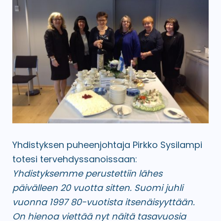
Yhdistyksen puheenjohtaja Pirkko Sysilampi
totesi tervehdyssanoissaan:
Yhdistyksemme perustettiin lähes
päivälleen 20 vuotta sitten. Suomi juhli
vuonna 1997 80-vuotista itsenäisyyttään.
On hienoa viettää nyt näitä tasavuosia