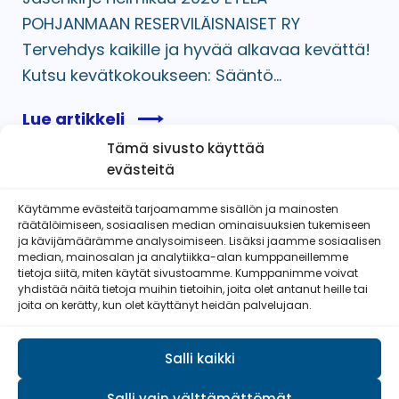
POHJANMAAN RESERVILÄISNAISET RY
Tervehdys kaikille ja hyvää alkavaa kevättä!
Kutsu kevätkokoukseen: Sääntö...
Lue artikkeli
Tämä sivusto käyttää
evästeitä
Käytämme evästeitä tarjoamamme sisällön ja mainosten
räätälöimiseen, sosiaalisen median ominaisuuksien tukemiseen
Etelä-Pohjanmaan Reserviläisnaiset
ja kävijämäärämme analysoimiseen. Lisäksi jaamme sosiaalisen
ry
median, mainosalan ja analytiikka-alan kumppaneillemme
tietoja siitä, miten käytät sivustoamme. Kumppanimme voivat
yhdistää näitä tietoja muihin tietoihin, joita olet antanut heille tai
joita on kerätty, kun olet käyttänyt heidän palvelujaan.
Salli kaikki
Salli vain välttämättömät