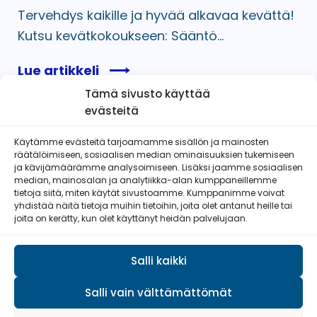
Tervehdys kaikille ja hyvää alkavaa kevättä!
Kutsu kevätkokoukseen: Sääntö...
Lue artikkeli
Tämä sivusto käyttää
evästeitä
Käytämme evästeitä tarjoamamme sisällön ja mainosten
räätälöimiseen, sosiaalisen median ominaisuuksien tukemiseen
Etelä-Pohjanmaan Reserviläisnaiset
ja kävijämäärämme analysoimiseen. Lisäksi jaamme sosiaalisen
ry
median, mainosalan ja analytiikka-alan kumppaneillemme
tietoja siitä, miten käytät sivustoamme. Kumppanimme voivat
yhdistää näitä tietoja muihin tietoihin, joita olet antanut heille tai
joita on kerätty, kun olet käyttänyt heidän palvelujaan.
Salli kaikki
Salli vain välttämättömät
© Reserviläisliitto 2026