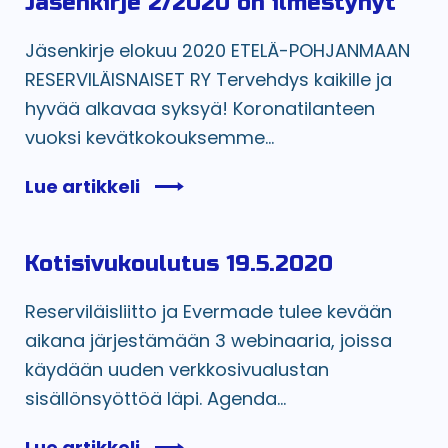
Jäsenkirje 2/2020 on ilmestynyt
Jäsenkirje elokuu 2020 ETELÄ-POHJANMAAN
RESERVILÄISNAISET RY Tervehdys kaikille ja
hyvää alkavaa syksyä! Koronatilanteen
vuoksi kevätkokouksemme...
Lue artikkeli
Kotisivukoulutus 19.5.2020
Reserviläisliitto ja Evermade tulee kevään
aikana järjestämään 3 webinaaria, joissa
käydään uuden verkkosivualustan
sisällönsyöttöä läpi. Agenda...
Lue artikkeli