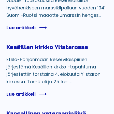
vuoden toukokuussa Reserviläisliiton
hyvähenkiseen marssikilpailuun vuoden 1941
Suomi-Ruotsi maaottelumarssin henges...
Lue artikkeli
Kesäillan kirkko Ylistarossa
Etelä-Pohjanmaan Reserviläispiirien
järjestämä Kesäillan kirkko -tapahtuma
järjestettiin torstaina 4. elokuuta Ylistaron
kirkossa. Tämä oli jo 25. kert...
Lue artikkeli
Kansallinen veteraanipäivä