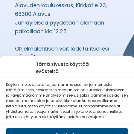
Alavuden koulukeskus, Kirkkotie 23,
63300 Alavus
Juhlayleisöä pyydetään olemaan
paikoillaan klo 12.25
Ohjelmalehtisen voit ladata itsellesi
TÄSTÄ!
Tämä sivusto käyttää
evästeitä
Käytämme evästeitä tarjoamamme sisällön ja mainosten
räätälöimiseen, sosiaalisen median ominaisuuksien tukemiseen
Etelä-Pohjanmaan Reserviläisnaiset
ja kävijämäärämme analysoimiseen. Lisäksi jaamme sosiaalisen
ry
median, mainosalan ja analytiikka-alan kumppaneillemme
tietoja siitä, miten käytät sivustoamme. Kumppanimme voivat
yhdistää näitä tietoja muihin tietoihin, joita olet antanut heille tai
joita on kerätty, kun olet käyttänyt heidän palvelujaan.