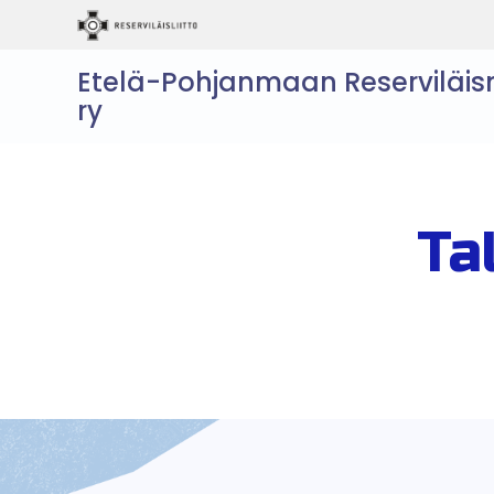
Etelä-Pohjanmaan Reserviläis
ry
Ta