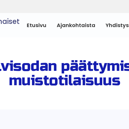
naiset
Etusivu
Ajankohtaista
Yhdistys
lvisodan päättymi
muistotilaisuus