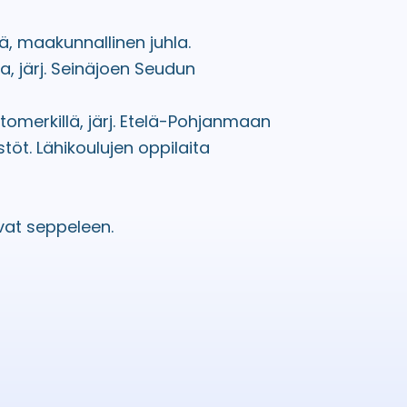
ä, maakunnallinen juhla.
a, järj. Seinäjoen Seudun
tomerkillä, järj. Etelä-Pohjanmaan
estöt. Lähikoulujen oppilaita
evat seppeleen.