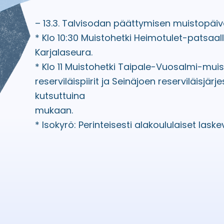
– 13.3. Talvisodan päättymisen muistopäiv
* Klo 10:30 Muistohetki Heimotulet-patsaall
Karjalaseura.
* Klo 11 Muistohetki Taipale-Vuosalmi-muis
reserviläispiirit ja Seinäjoen reserviläisjärj
kutsuttuina
mukaan.
* Isokyrö: Perinteisesti alakoululaiset lask