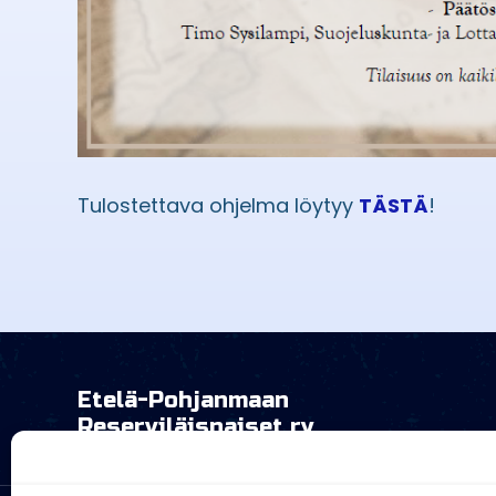
Tulostettava ohjelma löytyy
TÄSTÄ
!
Etelä-Pohjanmaan
Reserviläisnaiset ry