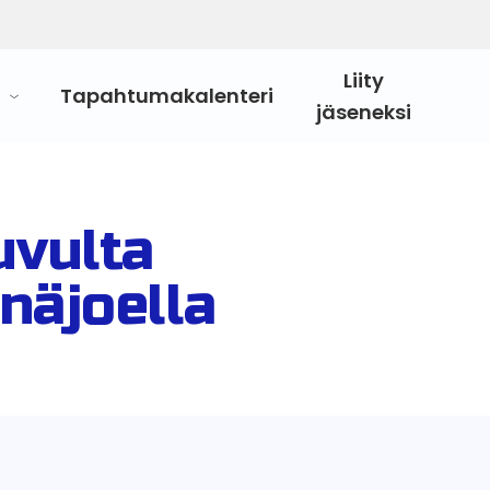
Liity
Tapahtumakalenteri
jäseneksi
uvulta
näjoella