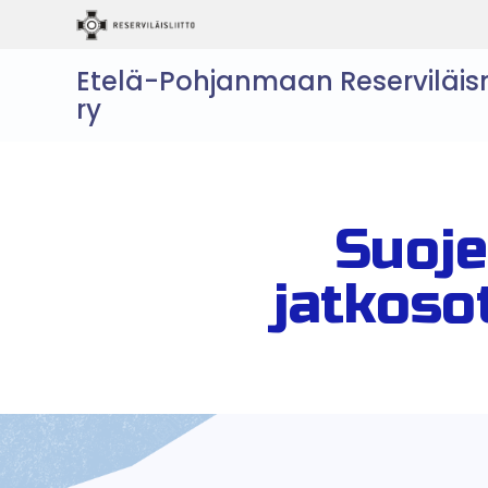
Etelä-Pohjanmaan Reserviläis
ry
Suoje
jatkoso