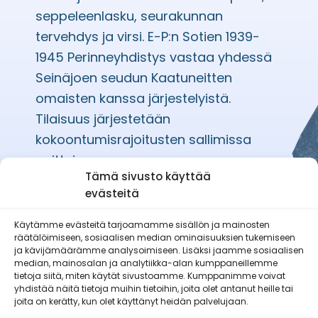
seppeleenlasku, seurakunnan
tervehdys ja virsi. E-P:n Sotien 1939-
1945 Perinneyhdistys vastaa yhdessä
Seinäjoen seudun Kaatuneitten
omaisten kanssa järjestelyistä.
Tilaisuus järjestetään
kokoontumisrajoitusten sallimissa
puitteissa.
Tämä sivusto käyttää
evästeitä
Käytämme evästeitä tarjoamamme sisällön ja mainosten
räätälöimiseen, sosiaalisen median ominaisuuksien tukemiseen
Etelä-Pohjanmaan Reserviläisnaiset
ja kävijämäärämme analysoimiseen. Lisäksi jaamme sosiaalisen
ry
median, mainosalan ja analytiikka-alan kumppaneillemme
tietoja siitä, miten käytät sivustoamme. Kumppanimme voivat
yhdistää näitä tietoja muihin tietoihin, joita olet antanut heille tai
joita on kerätty, kun olet käyttänyt heidän palvelujaan.