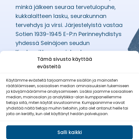
minkä jälkeen seuraa tervetulopuhe,
kukkalaitteen lasku, seurakunnan
tervehdys ja virsi. Järjestelyistä vastaa
Sotien 1939-1945 E-P:n Perinneyhdistys
yhdessä Seinäjoen seudun
Kaatuneitten omaisten kanssa.
Tämä sivusto käyttää
evästeitä
Käytämme evästeitä tarjoamamme sisällön ja mainosten
räätälöimiseen, sosiaalisen median ominaisuuksien tukemiseen
Etelä-Pohjanmaan Reserviläisnaiset
ja kävijämäärämme analysoimiseen. Lisäksi jaamme sosiaalisen
ry
median, mainosalan ja analytiikka-alan kumppaneillemme
tietoja siitä, miten käytät sivustoamme. Kumppanimme voivat
yhdistää näitä tietoja muihin tietoihin, joita olet antanut heille tai
joita on kerätty, kun olet käyttänyt heidän palvelujaan.
Salli kaikki