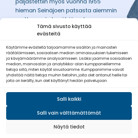
paljastettiin myös vuonna 1955
hieman Seinäjoen patsasta aiemmin
mutta se ei ole näköispatsas.
Tämä sivusto käyttää
evästeitä
Käytämme evästeitä tarjoamamme sisällön ja mainosten
räätälöimiseen, sosiaalisen median ominaisuuksien tukemiseen
Etelä-Pohjanmaan Reserviläisnaiset
ja kävijämäärämme analysoimiseen. Lisäksi jaamme sosiaalisen
ry
median, mainosalan ja analytiikka-alan kumppaneillemme
tietoja siitä, miten käytät sivustoamme. Kumppanimme voivat
yhdistää näitä tietoja muihin tietoihin, joita olet antanut heille tai
joita on kerätty, kun olet käyttänyt heidän palvelujaan.
Salli kaikki
Salli vain välttämättömät
© Reserviläisliitto 2026
Näytä tiedot