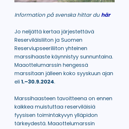
Information på svenska hittar du
här
Jo neljättä kertaa järjestettävä
Reserviläisliiton ja Suomen
Reserviupseeriliiton yhteinen
marssihaaste käynnistyy sunnuntaina.
Maaottelumarssin hengessä
marssitaan jälleen koko syyskuun ajan
eli
1.–30.9.2024
.
Marssihaasteen tavoitteena on ennen
kaikkea muistuttaa reserviläisiä
fyysisen toimintakyvyn ylläpidon
tärkeydestä.
Maaottelumarssin