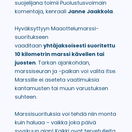
suojelijana toimii Puolustusvoimain
komentaja, kenraali
Janne Jaakkola
.
Hyväksyttyyn Maaottelumarssi-
suoritukseen
vaaditaan
yhtäjaksoisesti suoritettu
10 kilometrin marssi kävellen tai
juosten
. Tarkan ajankohdan,
marssiseuran ja -paikan voi valita itse.
Marssille ei aseteta vaatimuksia
kantamusten tai muun varustuksen
suhteen.
Marssisuorituksia voi tehdä niin monta
kuin haluaa – vaikka joka päivä
syyskuun ajan! Kaikki ovat tervetulleita