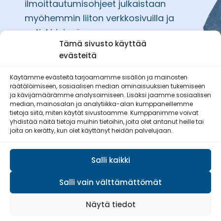
ilmoittautumisohjeet julkaistaan
myöhemmin liiton verkkosivuilla ja
uutiskirjeissä.
Tämä sivusto käyttää
evästeitä
Käytämme evästeitä tarjoamamme sisällön ja mainosten
räätälöimiseen, sosiaalisen median ominaisuuksien tukemiseen
Etelä-Pohjanmaan Reserviläisnaiset
ja kävijämäärämme analysoimiseen. Lisäksi jaamme sosiaalisen
ry
median, mainosalan ja analytiikka-alan kumppaneillemme
tietoja siitä, miten käytät sivustoamme. Kumppanimme voivat
yhdistää näitä tietoja muihin tietoihin, joita olet antanut heille tai
joita on kerätty, kun olet käyttänyt heidän palvelujaan.
Salli kaikki
Salli vain välttämättömät
© Reserviläisliitto 2026
Näytä tiedot