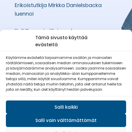
Erikoistutkija Mirkka Danielsbacka
luennoi
Kaikille avoin tilaisuus!
Tämä sivusto käyttää
evästeitä
Käytämme evästeitä tarjoamamme sisällön ja mainosten
räätälöimiseen, sosiaalisen median ominaisuuksien tukemiseen
Etelä-Pohjanmaan Reserviläisnaiset
ja kävijämäärämme analysoimiseen. Lisäksi jaamme sosiaalisen
ry
median, mainosalan ja analytiikka-alan kumppaneillemme
tietoja siitä, miten käytät sivustoamme. Kumppanimme voivat
yhdistää näitä tietoja muihin tietoihin, joita olet antanut heille tai
joita on kerätty, kun olet käyttänyt heidän palvelujaan.
Salli kaikki
Salli vain välttämättömät
© Reserviläisliitto 2026