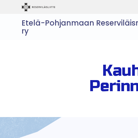
Etelä-Pohjanmaan Reserviläis
ry
Kauh
Perinn