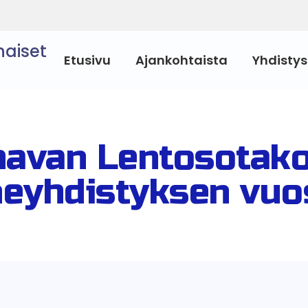
naiset
Etusivu
Ajankohtaista
Yhdistys
avan Lentosotak
eyhdistyksen vuo