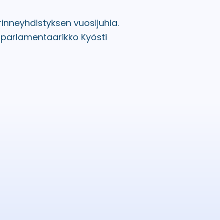
rinneyhdistyksen vuosijuhla.
oparlamentaarikko Kyösti