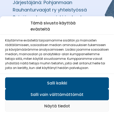
Järjestäjänä: Pohjanmaan
Rauhanturvaajat ry yhteistyössä
Seinäjoen kaupunginkirjaston kanssa.
Tämä sivusto käyttää
evästeitä
Käytämme evästeitä tarjoamamme sisällön ja mainosten
räätälöimiseen, sosiaalisen median ominaisuuksien tukemiseen
Etelä-Pohjanmaan Reserviläisnaiset
ja kävijämäärämme analysoimiseen. Lisäksi jaamme sosiaalisen
ry
median, mainosalan ja analytiikka-alan kumppaneillemme
tietoja siitä, miten käytät sivustoamme. Kumppanimme voivat
yhdistää näitä tietoja muihin tietoihin, joita olet antanut heille tai
joita on kerätty, kun olet käyttänyt heidän palvelujaan.
Salli kaikki
Salli vain välttämättömät
© Reserviläisliitto 2026
Näytä tiedot