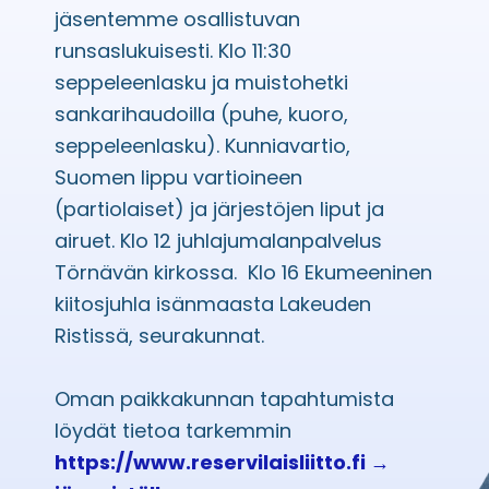
jäsentemme osallistuvan
runsaslukuisesti. Klo 11:30
seppeleenlasku ja muistohetki
sankarihaudoilla (puhe, kuoro,
seppeleenlasku). Kunniavartio,
Suomen lippu vartioineen
(partiolaiset) ja järjestöjen liput ja
airuet. Klo 12 juhlajumalanpalvelus
Törnävän kirkossa. Klo 16 Ekumeeninen
kiitosjuhla isänmaasta Lakeuden
Ristissä, seurakunnat.
Oman paikkakunnan tapahtumista
löydät tietoa tarkemmin
https://www.reservilaisliitto.fi
→