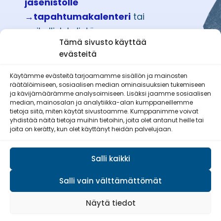
jäsenistölle
→tapahtumakalenteri
tai
paikallislehdistä.
Tämä sivusto käyttää
evästeitä
Käytämme evästeitä tarjoamamme sisällön ja mainosten
räätälöimiseen, sosiaalisen median ominaisuuksien tukemiseen
Etelä-Pohjanmaan Reserviläisnaiset
ja kävijämäärämme analysoimiseen. Lisäksi jaamme sosiaalisen
ry
median, mainosalan ja analytiikka-alan kumppaneillemme
tietoja siitä, miten käytät sivustoamme. Kumppanimme voivat
yhdistää näitä tietoja muihin tietoihin, joita olet antanut heille tai
joita on kerätty, kun olet käyttänyt heidän palvelujaan.
Salli kaikki
Salli vain välttämättömät
© Reserviläisliitto 2026
Näytä tiedot