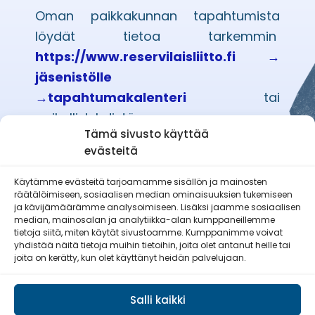
Oman paikkakunnan tapahtumista
löydät tietoa tarkemmin
https://www.reservilaisliitto.fi
→
jäsenistölle
→tapahtumakalenteri
tai
paikallislehdistä.
Tämä sivusto käyttää
evästeitä
Käytämme evästeitä tarjoamamme sisällön ja mainosten
räätälöimiseen, sosiaalisen median ominaisuuksien tukemiseen
Etelä-Pohjanmaan Reserviläisnaiset
ja kävijämäärämme analysoimiseen. Lisäksi jaamme sosiaalisen
ry
median, mainosalan ja analytiikka-alan kumppaneillemme
tietoja siitä, miten käytät sivustoamme. Kumppanimme voivat
yhdistää näitä tietoja muihin tietoihin, joita olet antanut heille tai
joita on kerätty, kun olet käyttänyt heidän palvelujaan.
Salli kaikki